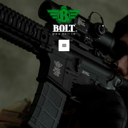
跳
主
至
要
主
要
選
內
單
容