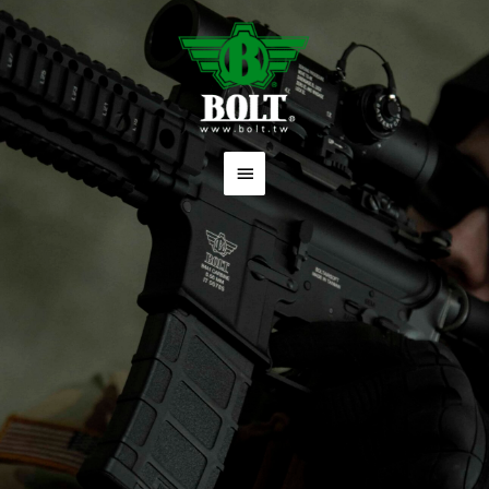
跳
主
至
要
主
要
選
內
單
容