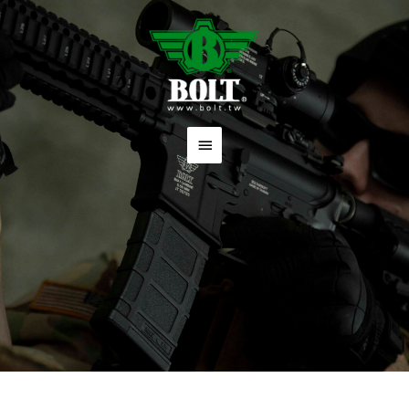
跳
主
至
要
主
要
選
內
單
容