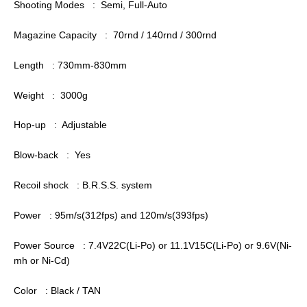
Shooting Modes : Semi, Full-Auto
Magazine Capacity : 70rnd / 140rnd / 300rnd
Length : 730mm-830mm
Weight : 3000g
Hop-up : Adjustable
Blow-back : Yes
Recoil shock : B.R.S.S. system
Power : 95m/s(312fps) and 120m/s(393fps)
Power Source : 7.4V22C(Li-Po) or 11.1V15C(Li-Po) or 9.6V(Ni-
mh or Ni-Cd)
Color : Black / TAN